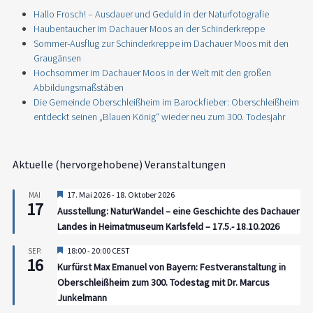
Hallo Frosch! – Ausdauer und Geduld in der Naturfotografie
Haubentaucher im Dachauer Moos an der Schinderkreppe
Sommer-Ausflug zur Schinderkreppe im Dachauer Moos mit den
Graugänsen
Hochsommer im Dachauer Moos in der Welt mit den großen
Abbildungsmaßstäben
Die Gemeinde Oberschleißheim im Barockfieber: Oberschleißheim
entdeckt seinen „Blauen König“ wieder neu zum 300. Todesjahr
Aktuelle (hervorgehobene) Veranstaltungen
Hervorgehoben
17. Mai 2026
-
18. Oktober 2026
MAI
17
Ausstellung: NaturWandel – eine Geschichte des Dachauer
Landes in Heimatmuseum Karlsfeld – 17.5.- 18.10.2026
Hervorgehoben
18:00
-
20:00
CEST
SEP.
16
Kurfürst Max Emanuel von Bayern: Festveranstaltung in
Oberschleißheim zum 300. Todestag mit Dr. Marcus
Junkelmann