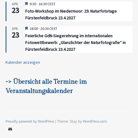
Hervorgehoben
9:30
-
16:30
CEST
APR.
23
Foto-Workshop im Niedermoor: 29. Naturfototage
Fürstenfeldbruck 23.4.2027
Hervorgehoben
18:00
-
20:30
CEST
APR.
23
Feierliche GdN-Siegerehrung im internationalen
Fotowettbewerb: „Glanzlichter der Naturfotografie“ in
Fürstenfeldbruck 23.4.2027
Kalender anzeigen
-> Übersicht alle Termine im
Veranstaltungskalender
Proudly powered by WordPress
|
Theme: Stay by
WordPress.com
.
Email