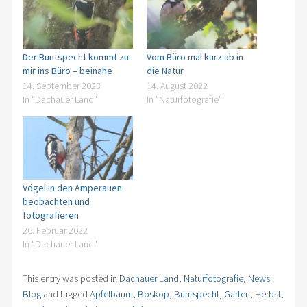
Der Buntspecht kommt zu
Vom Büro mal kurz ab in
mir ins Büro – beinahe
die Natur
14. September 2023
14. August 2022
In "Dachauer Land"
In "Naturfotografie"
Vögel in den Amperauen
beobachten und
fotografieren
26. Februar 2022
In "Dachauer Land"
This entry was posted in
Dachauer Land
,
Naturfotografie
,
News
Blog
and tagged
Apfelbaum
,
Boskop
,
Buntspecht
,
Garten
,
Herbst
,