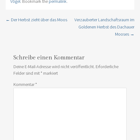
Vögel
. Bookmark the
permalink
.
←
Der Herbst zieht über das Moos
Verzauberter Landschaftsraum im
Post navigation
Goldenen Herbst des Dachauer
Mooses
→
Schreibe einen Kommentar
Deine E-Mail-Adresse wird nicht veröffentlicht.
Erforderliche
Felder sind mit
*
markiert
Kommentar
*