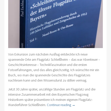
Von Exkursion zum nächsten Ausflug entdeckte ich neue
spannende Orte am Flugplatz Schleißheim – das war Abenteuer –
Geschichtsinteresse – Technikfaszination und die ersten
Fotoerfahrungen, und das alles gleichzeitig. Ich wünschte mir ein
Buch, wo man die spannende Geschichte des Flugplatzes
nachlesen kann und den Wissensdurst zu stillen vermag.
Jetzt 30 Jahre später, unzählige Stunden am Flugplatz und die
intensive Zusammenarbeit mit den Bayerischen Flugzeug
Historikern später präsentiere ich meinen eigenen Flugplatz-
Wanderführer-Schleißheim.
Continue reading
→