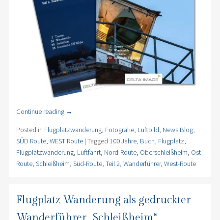
Continue reading
→
Posted in
Flugplatzwanderung
,
Fotografie
,
Luftbild
,
News Blog
,
SÜD Route
,
WEST Route
|
Tagged
100 Jahre
,
Buch
,
Flugplatz
,
Flugplatzwanderung
,
Luftfahrt
,
Nord-Route
,
Oberschleißheim
,
Ost-
Route
,
Schleißheim
,
Süd-Route
,
Teil 2
,
Wanderführer
,
West-Route
Flugplatz Wanderung als gedruckter
Wanderführer „Schleißheim“