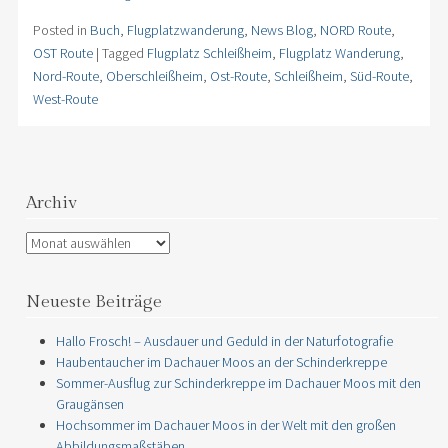
Posted in
Buch
,
Flugplatzwanderung
,
News Blog
,
NORD Route
,
OST Route
|
Tagged
Flugplatz Schleißheim
,
Flugplatz Wanderung
,
Nord-Route
,
Oberschleißheim
,
Ost-Route
,
Schleißheim
,
Süd-Route
,
West-Route
Archiv
Archiv
Neueste Beiträge
Hallo Frosch! – Ausdauer und Geduld in der Naturfotografie
Haubentaucher im Dachauer Moos an der Schinderkreppe
Sommer-Ausflug zur Schinderkreppe im Dachauer Moos mit den
Graugänsen
Hochsommer im Dachauer Moos in der Welt mit den großen
Abbildungsmaßstäben