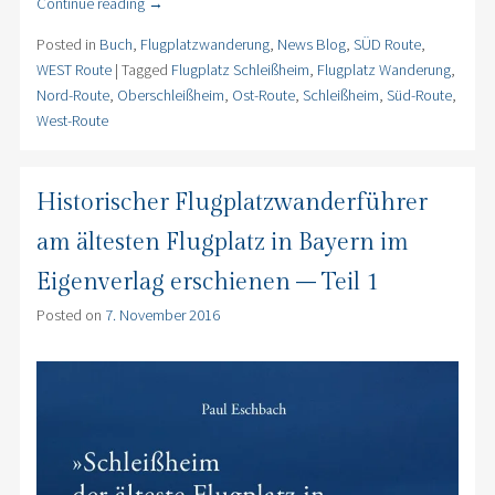
Continue reading
→
Posted in
Buch
,
Flugplatzwanderung
,
News Blog
,
SÜD Route
,
WEST Route
|
Tagged
Flugplatz Schleißheim
,
Flugplatz Wanderung
,
Nord-Route
,
Oberschleißheim
,
Ost-Route
,
Schleißheim
,
Süd-Route
,
West-Route
Historischer Flugplatzwanderführer
am ältesten Flugplatz in Bayern im
Eigenverlag erschienen – Teil 1
Posted on
7. November 2016