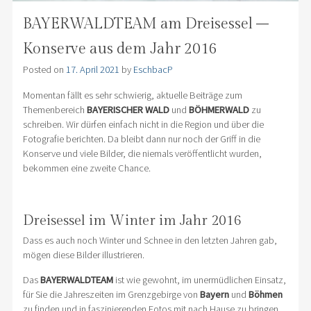
BAYERWALDTEAM am Dreisessel –
Konserve aus dem Jahr 2016
Posted on
17. April 2021
by
EschbacP
Momentan fällt es sehr schwierig, aktuelle Beiträge zum
Themenbereich
BAYERISCHER WALD
und
BÖHMERWALD
zu
schreiben. Wir dürfen einfach nicht in die Region und über die
Fotografie berichten. Da bleibt dann nur noch der Griff in die
Konserve und viele Bilder, die niemals veröffentlicht wurden,
bekommen eine zweite Chance.
Dreisessel im Winter im Jahr 2016
Dass es auch noch Winter und Schnee in den letzten Jahren gab,
mögen diese Bilder illustrieren.
Das
BAYERWALDTEAM
ist wie gewohnt, im unermüdlichen Einsatz,
für Sie die Jahreszeiten im Grenzgebirge von
Bayern
und
Böhmen
zu finden und in faszinierenden Fotos mit nach Hause zu bringen.