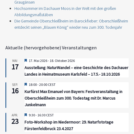
Graugänsen
Hochsommer im Dachauer Moos in der Welt mit den großen
Abbildungsmaßstäben
Die Gemeinde Oberschleißheim im Barockfieber: Oberschleißheim
entdeckt seinen „Blauen König“ wieder neu zum 300. Todesjahr
Aktuelle (hervorgehobene) Veranstaltungen
Hervorgehoben
17. Mai 2026
-
18. Oktober 2026
MAI
17
Ausstellung: NaturWandel – eine Geschichte des Dachauer
Landes in Heimatmuseum Karlsfeld – 17.5.- 18.10.2026
Hervorgehoben
18:00
-
20:00
CEST
SEP.
16
Kurfürst Max Emanuel von Bayern: Festveranstaltung in
Oberschleißheim zum 300. Todestag mit Dr. Marcus
Junkelmann
Hervorgehoben
9:30
-
16:30
CEST
APR.
23
Foto-Workshop im Niedermoor: 29. Naturfototage
Fürstenfeldbruck 23.4.2027