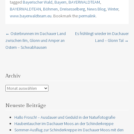
tagged
Bayerischer Wald
,
Bayern
,
BAYERWALDTEAM
,
BAYERWALDTEAN
,
Böhmen
,
Dreisesselberg
,
News Blog
,
Winter
,
www.bayerwaldteam.eu
. Bookmark the
permalink
.
←
Osterbrunnen im Dachauer Land
Es frühlingt wieder im Dachauer
Post navigation
zwischen Ilm, Glonn und Amper an
Land – Glonn Tal
→
Ostern – Schwabhausen
Archiv
Archiv
Neueste Beiträge
Hallo Frosch! – Ausdauer und Geduld in der Naturfotografie
Haubentaucher im Dachauer Moos an der Schinderkreppe
Sommer-Ausflug zur Schinderkreppe im Dachauer Moos mit den