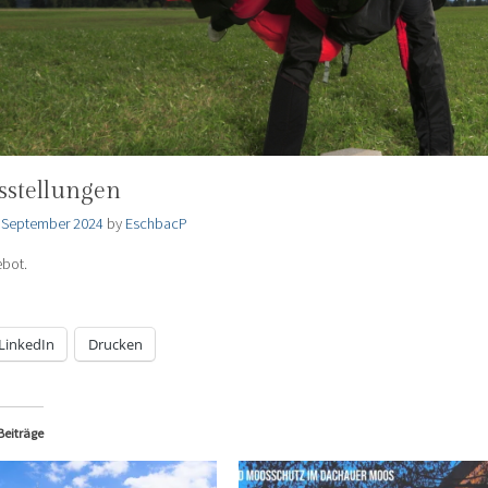
sstellungen
 September 2024
by
EschbacP
ebot.
LinkedIn
Drucken
Beiträge