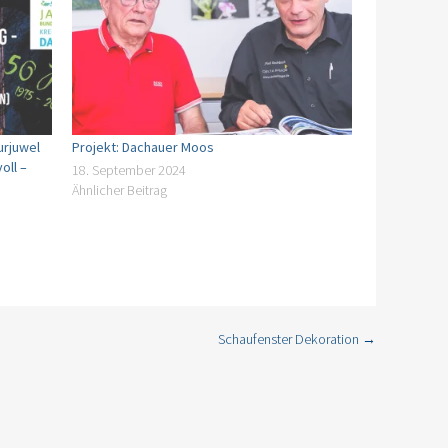
urjuwel
Projekt: Dachauer Moos
oll –
18. September 2024
Ähnlicher Beitrag
Schaufenster Dekoration
→