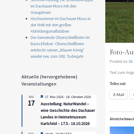
im Dachauer Moos mit den
Graugänsen
Hochsommer im Dachauer Moos in
der Welt mit den großen
Abbildungsmaßstäben
Die Gemeinde Oberschleißheim im
Barockfieber: Oberschleißheim
entdeckt seinen „Blauen König“
Foto-Au
wieder neu zum 300. Todesjahr
Posted on
18.
Text zum Ang
Aktuelle (hervorgehobene)
Veranstaltungen
Teilen mit:
E-Mail
Hervorgehoben
17. Mai 2026
-
18. Oktober 2026
MAI
17
Ausstellung: NaturWandel –
eine Geschichte des Dachauer
Landes in Heimatmuseum
Ähnliche News 
Karlsfeld – 17.5.- 18.10.2026
Hervorgehoben
18:00
-
20:00
CEST