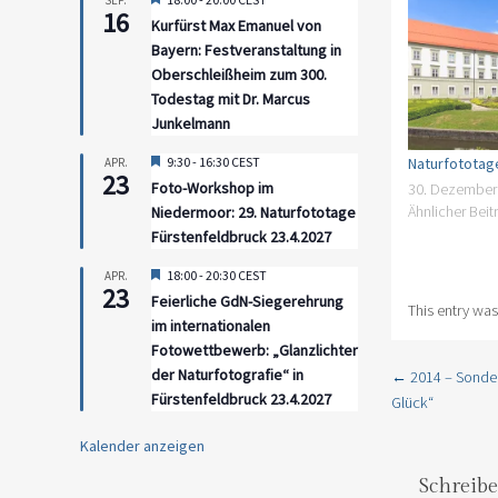
SEP.
16
Kurfürst Max Emanuel von
Bayern: Festveranstaltung in
Oberschleißheim zum 300.
Todestag mit Dr. Marcus
Junkelmann
Hervorgehoben
9:30
-
16:30
CEST
Naturfototage
APR.
23
Foto-Workshop im
30. Dezember
Ähnlicher Beit
Niedermoor: 29. Naturfototage
Fürstenfeldbruck 23.4.2027
Hervorgehoben
18:00
-
20:30
CEST
APR.
23
Feierliche GdN-Siegerehrung
This entry wa
im internationalen
Fotowettbewerb: „Glanzlichter
der Naturfotografie“ in
←
2014 – Sonder
Post navi
Fürstenfeldbruck 23.4.2027
Glück“
Kalender anzeigen
Schreib