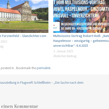
 Fürstenfeld – Glanzlichter.com
Multivisions-Vortrag Robert Hoiß: „Nat
Haspelmoor – einzigartig – geheimnisv
 2022
unverzichtbar“: 6.4.2025
rag
3. Januar 2025
Ähnlicher Beitrag
s posted in . Bookmark the
permalink
.
ausstellung in Flugwerft Schleißheim – „Die Suche nach dem
gation
e einen Kommentar