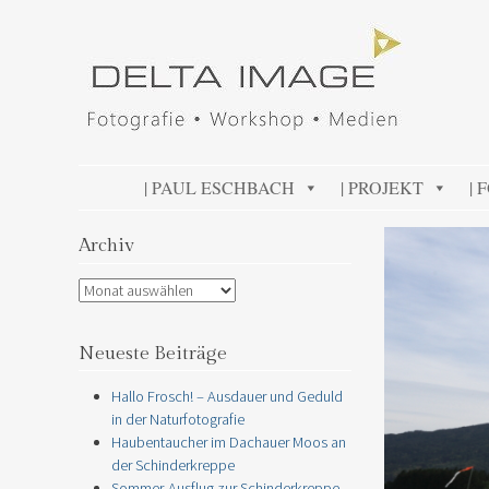
DELTA IMAGE
Professionelle Fotografie visuell erleben
SKIP TO CONTENT
| PAUL ESCHBACH
| PROJEKT
| 
Archiv
Archiv
Neueste Beiträge
Hallo Frosch! – Ausdauer und Geduld
in der Naturfotografie
Haubentaucher im Dachauer Moos an
der Schinderkreppe
Sommer-Ausflug zur Schinderkreppe