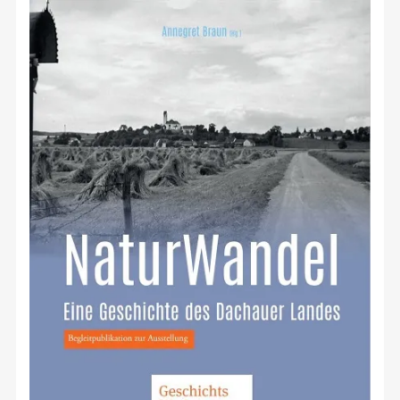
Petershausen
seit vielen Jahren engagiert und
Anschließend Vortrag von
Robert Rossa „Das Dachauer
hat im
BUND Naturschutz in Bayern – Kreisgruppe Dachau
Moos – Es war einmal ein Niedermoor …“
die
Glonn-Studie
geleitet.