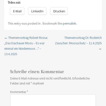
Teilen mit:
E-Mail
LinkedIn
Drucken
This entry was posted in . Bookmark the
permalink
.
←
Themenvortrag Robert Rossa:
Themenvortrag Dr. Roderich
Post navigation
„Das Dachauer Moos – Es war
Zauscher: Moosschutz – 11.4.2025
einmal ein Niedermoor…“ –
→
13.4.2025
Schreibe einen Kommentar
Deine E-Mail-Adresse wird nicht veröffentlicht.
Erforderliche
Felder sind mit
*
markiert
Kommentar
*