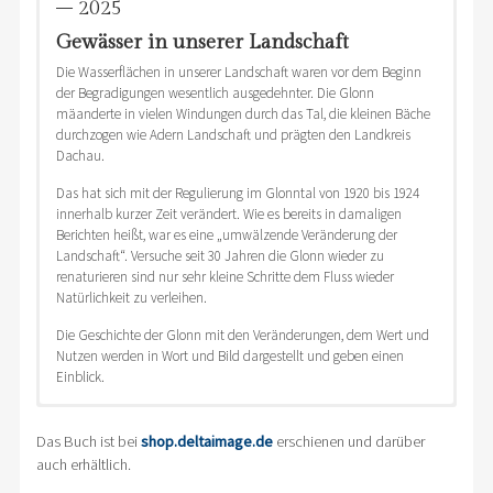
– 2025
Gewässer in unserer Landschaft
Die Wasserflächen in unserer Landschaft waren vor dem Beginn
der Begradigungen wesentlich ausgedehnter. Die Glonn
mäanderte in vielen Windungen durch das Tal, die kleinen Bäche
durchzogen wie Adern Landschaft und prägten den Landkreis
Dachau.
Das hat sich mit der Regulierung im Glonntal von 1920 bis 1924
innerhalb kurzer Zeit verändert. Wie es bereits in damaligen
Berichten heißt, war es eine „umwälzende Veränderung der
Landschaft“. Versuche seit 30 Jahren die Glonn wieder zu
renaturieren sind nur sehr kleine Schritte dem Fluss wieder
Natürlichkeit zu verleihen.
Die Geschichte der Glonn mit den Veränderungen, dem Wert und
Nutzen werden in Wort und Bild dargestellt und geben einen
Einblick.
Lydia Thiel
In der
Geschichtswerkstatt des Landkreises Dachau
, erscheint
Sonntag
gerade von
Dr. Annegret Braun
als Herausgeberin eine
Geschichte
Das Buch ist bei
shop.deltaimage.de
erschienen und darüber
13.4.2025
kommt aus
Petershausen
im Dachauer Land und
des Dachauer Landes
mit direktem Bezug zur
Natur- und
auch erhältlich.
Wasserturm; 4. Stock in der Veranstaltungsbühne
Kulturlandschaft im Landkreis Dachau
.
ist in der
BUND Naturschutz in Bayern –
Ortgruppe
17:00 – 18:00 Uhr