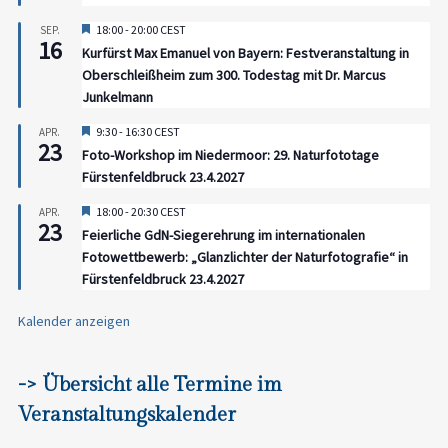
Hervorgehoben
18:00
-
20:00
CEST
SEP.
16
Kurfürst Max Emanuel von Bayern: Festveranstaltung in
Oberschleißheim zum 300. Todestag mit Dr. Marcus
Junkelmann
Hervorgehoben
9:30
-
16:30
CEST
APR.
23
Foto-Workshop im Niedermoor: 29. Naturfototage
Fürstenfeldbruck 23.4.2027
Hervorgehoben
18:00
-
20:30
CEST
APR.
23
Feierliche GdN-Siegerehrung im internationalen
Fotowettbewerb: „Glanzlichter der Naturfotografie“ in
Fürstenfeldbruck 23.4.2027
Kalender anzeigen
-> Übersicht alle Termine im
Veranstaltungskalender