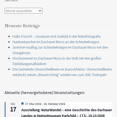
Archiv
Archiv
Neueste Beiträge
Hallo Frosch! – Ausdauer und Geduld in der Naturfotografie
Haubentaucher im Dachauer Moos an der Schinderkreppe
Sommer-Ausflug zur Schinderkreppe im Dachauer Moos mit den
Graugänsen
Hochsommer im Dachauer Moos in der Welt mit den großen
Abbildungsmaßstäben
Die Gemeinde Oberschleißheim im Barockfieber: Oberschleißheim
entdeckt seinen „Blauen König“ wieder neu zum 300. Todesjahr
Aktuelle (hervorgehobene) Veranstaltungen
Hervorgehoben
17. Mai 2026
-
18. Oktober 2026
MAI
17
Ausstellung: NaturWandel – eine Geschichte des Dachauer
Landes in Heimatmuseum Karlsfeld – 17.5.- 18.10.2026