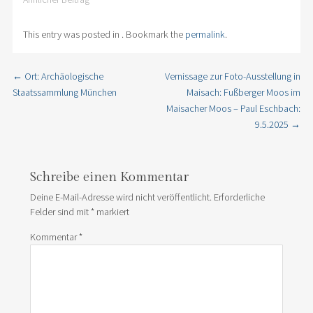
This entry was posted in . Bookmark the
permalink
.
←
Ort: Archäologische
Vernissage zur Foto-Ausstellung in
Post navigation
Staatssammlung München
Maisach: Fußberger Moos im
Maisacher Moos – Paul Eschbach:
9.5.2025
→
Schreibe einen Kommentar
Deine E-Mail-Adresse wird nicht veröffentlicht.
Erforderliche
Felder sind mit
*
markiert
Kommentar
*