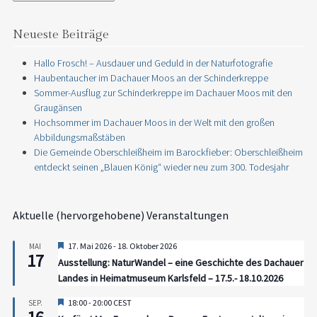
Neueste Beiträge
Hallo Frosch! – Ausdauer und Geduld in der Naturfotografie
Haubentaucher im Dachauer Moos an der Schinderkreppe
Sommer-Ausflug zur Schinderkreppe im Dachauer Moos mit den
Graugänsen
Hochsommer im Dachauer Moos in der Welt mit den großen
Abbildungsmaßstäben
Die Gemeinde Oberschleißheim im Barockfieber: Oberschleißheim
entdeckt seinen „Blauen König“ wieder neu zum 300. Todesjahr
Aktuelle (hervorgehobene) Veranstaltungen
Hervorgehoben
17. Mai 2026
-
18. Oktober 2026
MAI
17
Ausstellung: NaturWandel – eine Geschichte des Dachauer
Landes in Heimatmuseum Karlsfeld – 17.5.- 18.10.2026
Hervorgehoben
18:00
-
20:00
CEST
SEP.