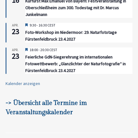
16
Kurfürst Max Emanuel von Bayern: Festveranstaltung in
Oberschleißheim zum 300. Todestag mit Dr. Marcus
Junkelmann
Hervorgehoben
9:30
-
16:30
CEST
APR.
23
Foto-Workshop im Niedermoor: 29. Naturfototage
Fürstenfeldbruck 23.4.2027
Hervorgehoben
18:00
-
20:30
CEST
APR.
23
Feierliche GdN-Siegerehrung im internationalen
Fotowettbewerb: „Glanzlichter der Naturfotografie“ in
Fürstenfeldbruck 23.4.2027
Kalender anzeigen
-> Übersicht alle Termine im
Veranstaltungskalender