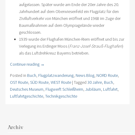
aufgelassen. Später wurde am Ende der 20er-Jahre des 20.
Jahrhundert auf dem Oberwiesenfeld ein Flugplatz für den
Zivilluftverkehr von München eröffnet und 1968 im Zuge der
Baumaßnahmen auf dem Olympiagelände wieder
geschlossen.
1939 wurde der Flughafen München-Riem eröffnet und bis zur
Verlegung ins Erdinger Moos (
Franz-Josef-Strauß-Flughafen
)
als das Luftdrehkreuz Bayerns betrieben.
Continue reading
→
Posted in
Buch
,
Flugplatzwanderung
,
News Blog
,
NORD Route
,
OST Route
,
SÜD Route
,
WEST Route
|
Tagged
30 Jahre
,
Buch
,
Deutsches Museum
,
Flugwerft Schleißheim
,
Jubiläum
,
Luftfahrt
,
Luftfahrtgeschichte
,
Technikgeschichte
Archiv