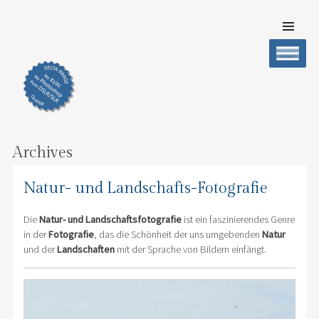
SKIP TO
CONTENT
DELTA IMAGE
Professionelle Fotografie visuell erleben
Men
Archives
Natur- und Landschafts-Fotografie
Die
Natur- und Landschaftsfotografie
ist ein faszinierendes Genre
in der
Fotografie
, das die Schönheit der uns umgebenden
Natur
und der
Landschaften
mit der Sprache von Bildern einfängt.