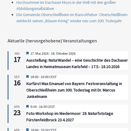
Hochsommer im Dachauer Moos in der Welt mit den großen
Abbildungsmaßstäben
Die Gemeinde Oberschleißheim im Barockfieber: Oberschleißheim
entdeckt seinen „Blauen König“ wieder neu zum 300. Todesjahr
Aktuelle (hervorgehobene) Veranstaltungen
Hervorgehoben
17. Mai 2026
-
18. Oktober 2026
MAI
17
Ausstellung: NaturWandel – eine Geschichte des Dachauer
Landes in Heimatmuseum Karlsfeld – 17.5.- 18.10.2026
Hervorgehoben
18:00
-
20:00
CEST
SEP.
16
Kurfürst Max Emanuel von Bayern: Festveranstaltung in
Oberschleißheim zum 300. Todestag mit Dr. Marcus
Junkelmann
Hervorgehoben
9:30
-
16:30
CEST
APR.
23
Foto-Workshop im Niedermoor: 29. Naturfototage
Fürstenfeldbruck 23.4.2027
Hervorgehoben
18:00
-
20:30
CEST
APR.