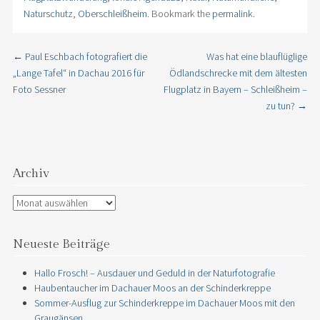
Naturschutz
,
Oberschleißheim
. Bookmark the
permalink
.
←
Paul Eschbach fotografiert die
Was hat eine blauflüglige
Post navigation
„Lange Tafel“ in Dachau 2016 für
Ödlandschrecke mit dem ältesten
Foto Sessner
Flugplatz in Bayern – Schleißheim –
zu tun?
→
Archiv
Archiv
Neueste Beiträge
Hallo Frosch! – Ausdauer und Geduld in der Naturfotografie
Haubentaucher im Dachauer Moos an der Schinderkreppe
Sommer-Ausflug zur Schinderkreppe im Dachauer Moos mit den
Graugänsen