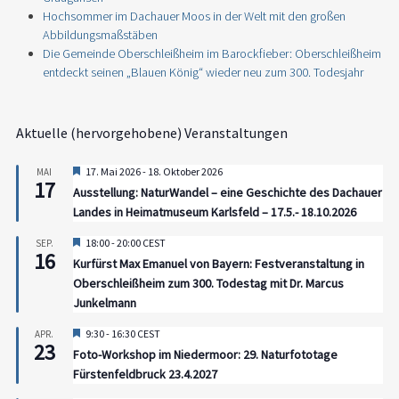
Hochsommer im Dachauer Moos in der Welt mit den großen
Abbildungsmaßstäben
Die Gemeinde Oberschleißheim im Barockfieber: Oberschleißheim
entdeckt seinen „Blauen König“ wieder neu zum 300. Todesjahr
Aktuelle (hervorgehobene) Veranstaltungen
Hervorgehoben
17. Mai 2026
-
18. Oktober 2026
MAI
17
Ausstellung: NaturWandel – eine Geschichte des Dachauer
Landes in Heimatmuseum Karlsfeld – 17.5.- 18.10.2026
Hervorgehoben
18:00
-
20:00
CEST
SEP.
16
Kurfürst Max Emanuel von Bayern: Festveranstaltung in
Oberschleißheim zum 300. Todestag mit Dr. Marcus
Junkelmann
Hervorgehoben
9:30
-
16:30
CEST
APR.
23
Foto-Workshop im Niedermoor: 29. Naturfototage
Fürstenfeldbruck 23.4.2027