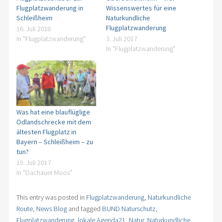
Flugplatzwanderung in
Wissenswertes für eine
Schleißheim
Naturkundliche
Flugplatzwanderung
16. Juli 2018
In "Flugplatzwanderung"
3. Juli 2017
In "Flugplatzwanderung"
Was hat eine blauflüglige
Ödlandschrecke mit dem
ältesten Flugplatz in
Bayern – Schleißheim – zu
tun?
19. Juli 2017
In "Dachauer Moos"
This entry was posted in
Flugplatzwanderung
,
Naturkundliche
Route
,
News Blog
and tagged
BUND Naturschutz
,
Flugplatzwanderung
,
lokale Agenda21
,
Natur
,
Naturkundliche
,