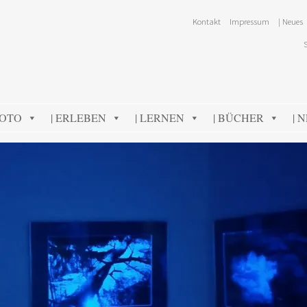
Kontakt
Impressum
| Neues
FOTO
| ERLEBEN
| LERNEN
| BÜCHER
| 