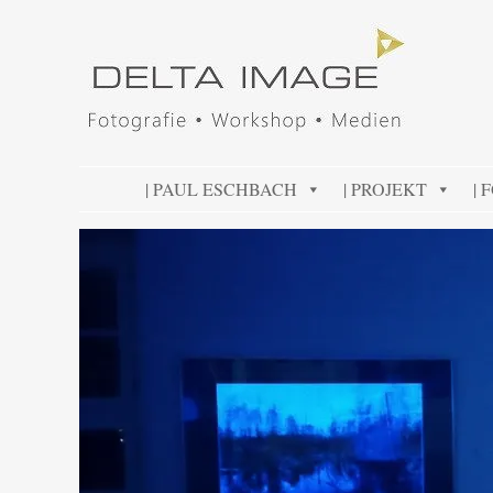
DELTA IMAGE
Professionelle Fotografie visuell erleben
SKIP TO CONTENT
| PAUL ESCHBACH
| PROJEKT
| 