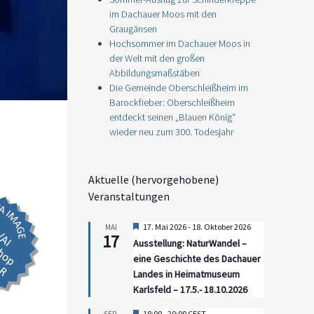
im Dachauer Moos mit den
Graugänsen
Hochsommer im Dachauer Moos in
der Welt mit den großen
Abbildungsmaßstäben
Die Gemeinde Oberschleißheim im
Barockfieber: Oberschleißheim
entdeckt seinen „Blauen König“
wieder neu zum 300. Todesjahr
Aktuelle (hervorgehobene)
Veranstaltungen
Hervorgehoben
17. Mai 2026
-
18. Oktober 2026
MAI
17
Ausstellung: NaturWandel –
eine Geschichte des Dachauer
Landes in Heimatmuseum
Karlsfeld – 17.5.- 18.10.2026
Hervorgehoben
18:00
-
20:00
CEST