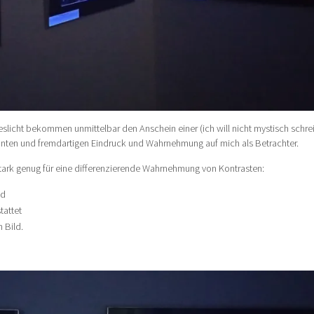
slicht bekommen unmittelbar den Anschein einer (ich will nicht mystisch schre
nten und fremdartigen Eindruck und Wahrnehmung auf mich als Betrachter.
ht stark genug für eine differenzierende Wahrnehmung von Kontrasten:
nd
tattet
 Bild.