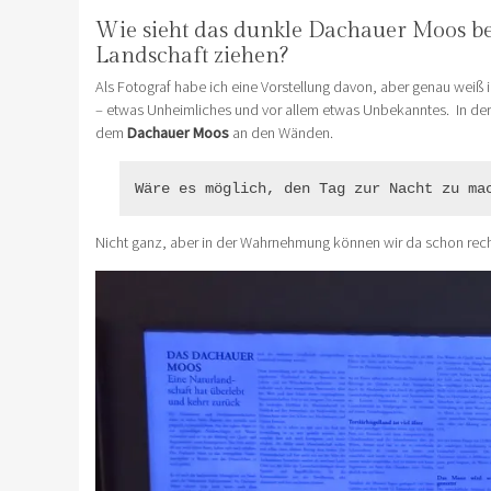
Wie sieht das dunkle Dachauer Moos be
Landschaft ziehen?
Als Fotograf habe ich eine Vorstellung davon, aber genau weiß 
– etwas Unheimliches und vor allem etwas Unbekanntes. In de
dem
Dachauer Moos
an den Wänden.
Wäre es möglich, den Tag zur Nacht zu ma
Nicht ganz, aber in der Wahrnehmung können wir da schon re