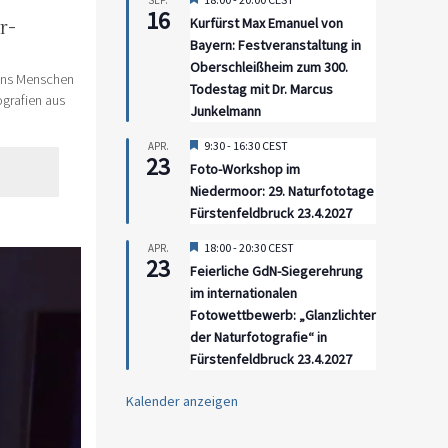
SEP.
16
Kurfürst Max Emanuel von
r-
Bayern: Festveranstaltung in
Oberschleißheim zum 300.
 uns Menschen
Todestag mit Dr. Marcus
grafien aus
Junkelmann
Hervorgehoben
9:30
-
16:30
CEST
APR.
23
Foto-Workshop im
Niedermoor: 29. Naturfototage
Fürstenfeldbruck 23.4.2027
Hervorgehoben
18:00
-
20:30
CEST
APR.
23
Feierliche GdN-Siegerehrung
im internationalen
Fotowettbewerb: „Glanzlichter
der Naturfotografie“ in
Fürstenfeldbruck 23.4.2027
Kalender anzeigen