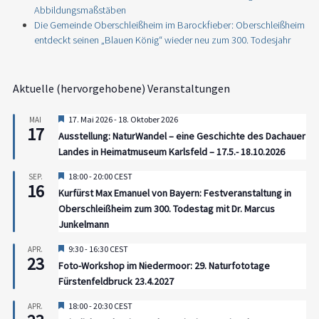
Abbildungsmaßstäben
Die Gemeinde Oberschleißheim im Barockfieber: Oberschleißheim
entdeckt seinen „Blauen König“ wieder neu zum 300. Todesjahr
Aktuelle (hervorgehobene) Veranstaltungen
Hervorgehoben
17. Mai 2026
-
18. Oktober 2026
MAI
17
Ausstellung: NaturWandel – eine Geschichte des Dachauer
Landes in Heimatmuseum Karlsfeld – 17.5.- 18.10.2026
Hervorgehoben
18:00
-
20:00
CEST
SEP.
16
Kurfürst Max Emanuel von Bayern: Festveranstaltung in
Oberschleißheim zum 300. Todestag mit Dr. Marcus
Junkelmann
Hervorgehoben
9:30
-
16:30
CEST
APR.
23
Foto-Workshop im Niedermoor: 29. Naturfototage
Fürstenfeldbruck 23.4.2027
Hervorgehoben
18:00
-
20:30
CEST
APR.