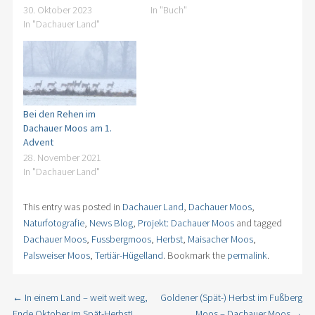
30. Oktober 2023
In "Buch"
In "Dachauer Land"
Bei den Rehen im
Dachauer Moos am 1.
Advent
28. November 2021
In "Dachauer Land"
This entry was posted in
Dachauer Land
,
Dachauer Moos
,
Naturfotografie
,
News Blog
,
Projekt: Dachauer Moos
and tagged
Dachauer Moos
,
Fussbergmoos
,
Herbst
,
Maisacher Moos
,
Palsweiser Moos
,
Tertiär-Hügelland
. Bookmark the
permalink
.
←
In einem Land – weit weit weg,
Goldener (Spät-) Herbst im Fußberg
Post navigation
Ende Oktober im Spät-Herbst!
Moos – Dachauer Moos
→