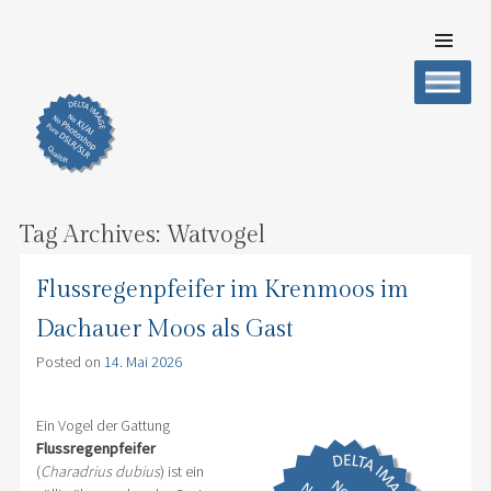
SKIP TO
CONTENT
DELTA IMAGE
Professionelle Fotografie visuell erleben
Men
Tag Archives:
Watvogel
Flussregenpfeifer im Krenmoos im
Dachauer Moos als Gast
Posted on
14. Mai 2026
Ein Vogel der Gattung
Flussregenpfeifer
(
Charadrius dubius
) ist ein