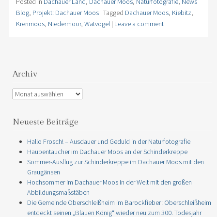
Posted in
Dachauer Land
,
Dachauer Moos
,
Naturfotografie
,
News
Blog
,
Projekt: Dachauer Moos
|
Tagged
Dachauer Moos
,
Kiebitz
,
Krenmoos
,
Niedermoor
,
Watvogel
|
Leave a comment
Archiv
Archiv
Neueste Beiträge
Hallo Frosch! – Ausdauer und Geduld in der Naturfotografie
Haubentaucher im Dachauer Moos an der Schinderkreppe
Sommer-Ausflug zur Schinderkreppe im Dachauer Moos mit den
Graugänsen
Hochsommer im Dachauer Moos in der Welt mit den großen
Abbildungsmaßstäben
Die Gemeinde Oberschleißheim im Barockfieber: Oberschleißheim
entdeckt seinen „Blauen König“ wieder neu zum 300. Todesjahr