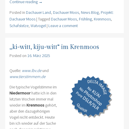
Continue reading
→
Posted in
Dachauer Land
,
Dachauer Moos
,
News Blog
,
Projekt:
Dachauer Moos
|
Tagged
Dachauer Moos
,
Frühling
,
Krenmoos
,
Schafstelze
,
Watvogel
|
Leave a comment
,,ki-witt, kiju-witt“ im Krenmoos
Posted on
16. März 2025
Quelle:
www.lbv.de
und
www.tierstimmem.de
Die typische Vogelstimme im
Niedermoor
hatte ich in den
letzten Wochen immer mal
wieder im
Krenmoos
gehört,
aber den dazugehörigen
Vogel nicht entdeckt. Heute
bin ich wieder auf der Suche