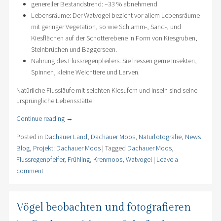
genereller Bestandstrend: –33 % abnehmend
Lebensräume: Der Watvogel bezieht vor allem Lebensräume
mit geringer Vegetation, so wie Schlamm-, Sand-, und
Kiesflächen auf der Schotterebene in Form von Kiesgruben,
Steinbrüchen und Baggerseen.
Nahrung des Flussregenpfeifers: Sie fressen gerne Insekten,
Spinnen, kleine Weichtiere und Larven.
Natürliche Flussläufe mit seichten Kiesufern und Inseln sind seine
ursprüngliche Lebensstätte.
Continue reading
→
Posted in
Dachauer Land
,
Dachauer Moos
,
Naturfotografie
,
News
Blog
,
Projekt: Dachauer Moos
|
Tagged
Dachauer Moos
,
Flussregenpfeifer
,
Frühling
,
Krenmoos
,
Watvogel
|
Leave a
comment
Vögel beobachten und fotografieren