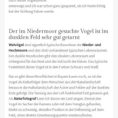
nach dieser Vogelstimme
unterwegs und ich war schon ganz gespannt, ob ich heute Erfolg
bei der Sichtung haben werde.
Der im Niedermoor gesuchte Vogel ist im
dunklen Feld sehr gut getarnt
Watvögel
sind eigentlich typische Bewohner der
Nieder- und
Hochmoore
und den dort vorhandenen typischen Lebensräumen.
Der dunkle Moorboden gibt den idealen Lebensraum und
Untergrund für das Nest und die Aufzucht der Küken. Das typische
Federkleid dieser Vögel ist in den Farben Schwarz und Weiß.
Nur es gibt diese Moorflächen in Bayern kaum noch, so ist der
Vogel als Kulturfolger dem Menschen aus der Naturlandschaft
heraus in die Kulturlandschaft der Äcker und Felder auf der dunklen
Erde gefolgt. Die Tarnung aus der Luft funktioniert fast genauso gut.
Als
Naturfotograf
kann ich davon ein Lied singen. Einmal den
Vogel im Sucher der Kamera oder mit dem Fernglas gefunden,
bleibt es schwierig, dieselbe Position in der Entfernung auf dem
Feld, ohne direkte Orientierungspunkte wiederzufinden.