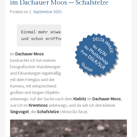
im Dachauer Moos – Schafstelze
Posted on
1. September 2025
Einmal mehr etwas genauer hinschauen - 

und schon eröffnet sich eine wunderbare Überras
Im
Dachauer Moos
beobachte ich bei meinen
fotografischen Wanderungen
und Erkundungen regelmäßig
mit dem Fernglas und der
Kamera, mit entsprechend
großem und langen Objektiv
unterwegs. Auf der Suche nach dem
Kiebitz
im
Dachauer Moos
,
war ich im
Krenmoos
unterwegs, und da sah ich den kleinen
Singvogel
; die
Schafstelze
(
Motacilla flava
).