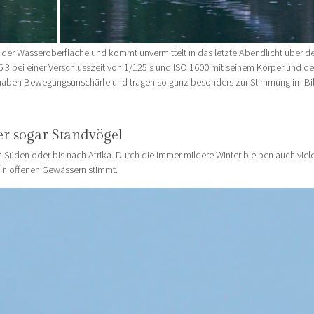
r der Wasseroberfläche und kommt unvermittelt in das letzte Abendlicht über d
6.3 bei einer Verschlusszeit von 1/125 s und ISO 1600 mit seinem Körper und d
 haben Bewegungsunschärfe und tragen so ganz besonders zur Stimmung im Bild
er sogar Standvögel
n Süden oder bis nach Afrika. Durch die immer mildere Winter bleiben auch viel
in offenen Gewässern stimmt.