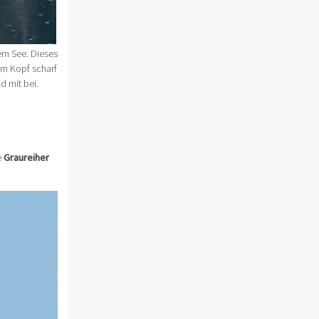
em See. Dieses
em Kopf scharf
 mit bei.
e
Graureiher