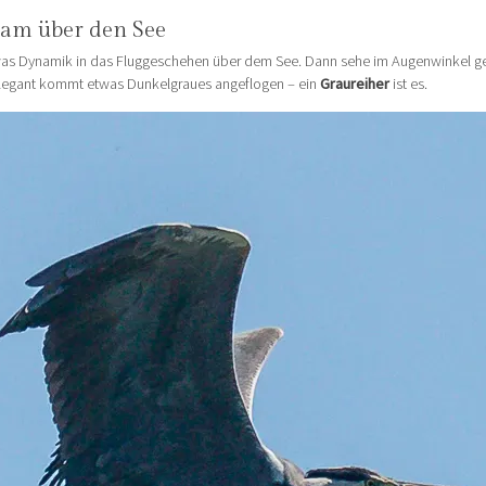
gsam über den See
as Dynamik in das Fluggeschehen über dem See. Dann sehe im Augenwinkel g
elegant kommt etwas Dunkelgraues angeflogen – ein
Graureiher
ist es.