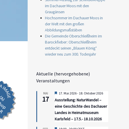
im Dachauer Moos mit den
Graugänsen
Hochsommer im Dachauer Moos in
der Welt mit den großen
Abbildungsmaßstäben
Die Gemeinde Oberschleißheim im
Barockfieber: Oberschleißheim
entdeckt seinen „Blauen König“
wieder neu zum 300. Todesjahr
Aktuelle (hervorgehobene)
Veranstaltungen
Hervorgehoben
17. Mai 2026
-
18. Oktober 2026
MAI
17
Ausstellung: NaturWandel –
eine Geschichte des Dachauer
Landes in Heimatmuseum
Karlsfeld – 17.5.- 18.10.2026
Hervorgehoben
18:00
-
20:00
CEST