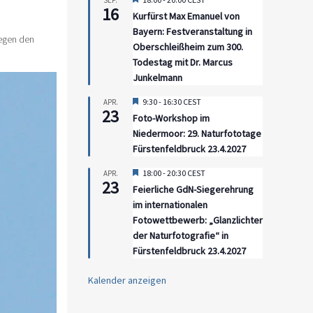
SEP.
16
Kurfürst Max Emanuel von
Bayern: Festveranstaltung in
egen den
Oberschleißheim zum 300.
Todestag mit Dr. Marcus
Junkelmann
Hervorgehoben
9:30
-
16:30
CEST
APR.
23
Foto-Workshop im
Niedermoor: 29. Naturfototage
Fürstenfeldbruck 23.4.2027
Hervorgehoben
18:00
-
20:30
CEST
APR.
23
Feierliche GdN-Siegerehrung
im internationalen
Fotowettbewerb: „Glanzlichter
der Naturfotografie“ in
Fürstenfeldbruck 23.4.2027
Kalender anzeigen