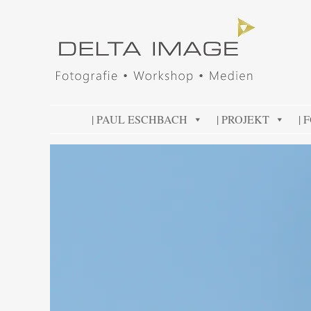
DELTA IMAGE
Professionelle Fotografie visuell erleben
SKIP TO CONTENT
| PAUL ESCHBACH
| PROJEKT
| 