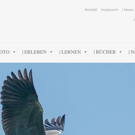
Kontakt
Impressum
| Neues
FOTO
| ERLEBEN
| LERNEN
| BÜCHER
| 