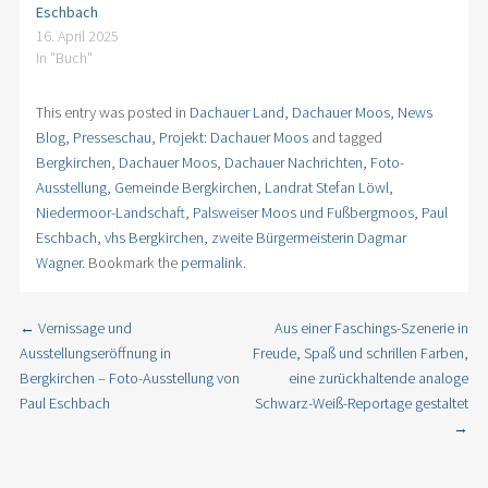
Eschbach
16. April 2025
In "Buch"
This entry was posted in
Dachauer Land
,
Dachauer Moos
,
News
Blog
,
Presseschau
,
Projekt: Dachauer Moos
and tagged
Bergkirchen
,
Dachauer Moos
,
Dachauer Nachrichten
,
Foto-
Ausstellung
,
Gemeinde Bergkirchen
,
Landrat Stefan Löwl
,
Niedermoor-Landschaft
,
Palsweiser Moos und Fußbergmoos
,
Paul
Eschbach
,
vhs Bergkirchen
,
zweite Bürgermeisterin Dagmar
Wagner
. Bookmark the
permalink
.
←
Vernissage und
Aus einer Faschings-Szenerie in
Post navigation
Ausstellungseröffnung in
Freude, Spaß und schrillen Farben,
Bergkirchen – Foto-Ausstellung von
eine zurückhaltende analoge
Paul Eschbach
Schwarz-Weiß-Reportage gestaltet
→