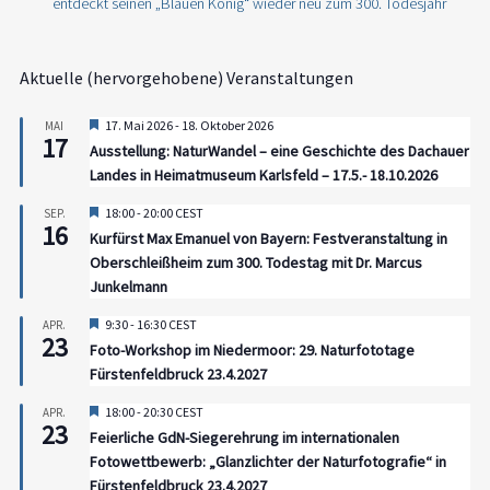
entdeckt seinen „Blauen König“ wieder neu zum 300. Todesjahr
Aktuelle (hervorgehobene) Veranstaltungen
Hervorgehoben
17. Mai 2026
-
18. Oktober 2026
MAI
17
Ausstellung: NaturWandel – eine Geschichte des Dachauer
Landes in Heimatmuseum Karlsfeld – 17.5.- 18.10.2026
Hervorgehoben
18:00
-
20:00
CEST
SEP.
16
Kurfürst Max Emanuel von Bayern: Festveranstaltung in
Oberschleißheim zum 300. Todestag mit Dr. Marcus
Junkelmann
Hervorgehoben
9:30
-
16:30
CEST
APR.
23
Foto-Workshop im Niedermoor: 29. Naturfototage
Fürstenfeldbruck 23.4.2027
Hervorgehoben
18:00
-
20:30
CEST
APR.
23
Feierliche GdN-Siegerehrung im internationalen
Fotowettbewerb: „Glanzlichter der Naturfotografie“ in
Fürstenfeldbruck 23.4.2027