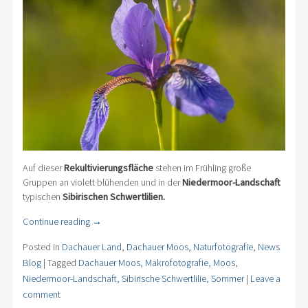
Auf dieser
Rekultivierungsfläche
stehen im Frühling große
Gruppen an violett blühenden und in der
Niedermoor-Landschaft
typischen
Sibirischen Schwertlilien.
Continue reading
→
Posted in
Dachauer Land
,
Dachauer Moos
,
Naturfotografie
,
News
Blog
|
Tagged
Dachauer Moos
,
Makrofotografie
,
Moos
,
Niedermoor-Landschaft
,
Sibirische Schwertlilie
,
Sommer
|
Leave a
comment