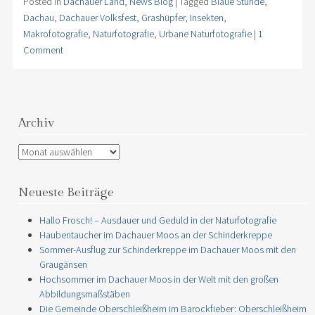
Posted in
Dachauer Land
,
News Blog
|
Tagged
Blaue Stunde
,
Dachau
,
Dachauer Volksfest
,
Grashüpfer
,
Insekten
,
Makrofotografie
,
Naturfotografie
,
Urbane Naturfotografie
|
1
Comment
Archiv
Archiv
Neueste Beiträge
Hallo Frosch! – Ausdauer und Geduld in der Naturfotografie
Haubentaucher im Dachauer Moos an der Schinderkreppe
Sommer-Ausflug zur Schinderkreppe im Dachauer Moos mit den
Graugänsen
Hochsommer im Dachauer Moos in der Welt mit den großen
Abbildungsmaßstäben
Die Gemeinde Oberschleißheim im Barockfieber: Oberschleißheim