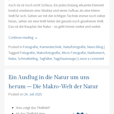
Auch da ist noch nicht Schluss. Ein jedes bislang erkannte Element
besitzt wiederum eine Struktur und einen Aufbau als eine kleine
Welt für sich. Gehen wir mit der richtigen Technik immer noch näher
heran, sehen wir eine Welt hinter der gerade noch gesehenen Welt.
Das ist der Bauplan der Natur – es geht immer weiter und weiter.
Continue reading
→
Posted in
Fotografie
,
Kameratechnik
,
Naturfotografie
,
News Blog
|
Tagged
Fotografie
,
Makrofotografie
,
Micro Fotografie
,
Nahbereich
,
Natur
,
Schmetterling
,
Tagfalter
,
Tagpfauenauge
|
Leave a comment
Ein Ausflug in die Natur um uns
herum – Die Makro-Welt der Natur
Posted on
24. Juli 2025
Was zeigt das Titelbild?
Ist das Titelbild eine