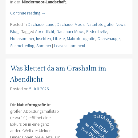
in der
Niedermoor-Landschaft
.
Continue reading
→
Posted in
Dachauer Land
,
Dachauer Moos
,
Naturfotografie
,
News
Blog
|
Tagged
Abendlicht
,
Dachauer Moos
,
Federlibelle
,
Hochsommer
,
Insekten
,
Libelle
,
Makrofotografie
,
Ochsenauge
,
Schmetterling
,
Sommer
|
Leave a comment
Was klettert da am Grashalm im
Abendlicht
Posted on
5. Juli 2026
Die
Naturfotografie
im
großen Abbildungsmaßstab
(etwa 1:1) eröffnet eine
Exkursion in eine ganz
andere Welt der kleinen
Dimensionen. Viele Details in