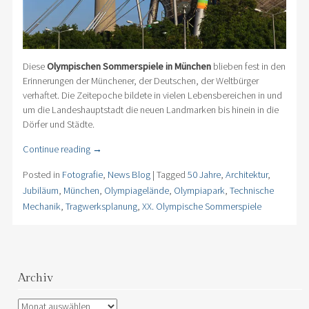
Diese
Olympischen Sommerspiele in München
blieben fest in den
Erinnerungen der Münchener, der Deutschen, der Weltbürger
verhaftet. Die Zeitepoche bildete in vielen Lebensbereichen in und
um die Landeshauptstadt die neuen Landmarken bis hinein in die
Dörfer und Städte.
Continue reading
→
Posted in
Fotografie
,
News Blog
|
Tagged
50 Jahre
,
Architektur
,
Jubiläum
,
München
,
Olympiagelände
,
Olympiapark
,
Technische
Mechanik
,
Tragwerksplanung
,
XX. Olympische Sommerspiele
Archiv
Archiv