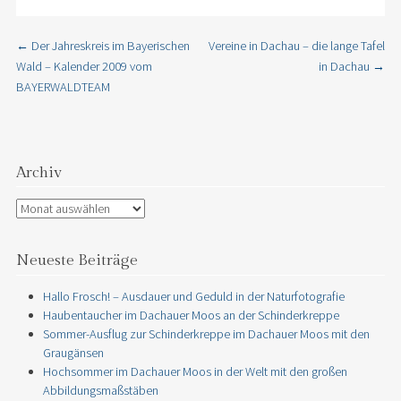
←
Der Jahreskreis im Bayerischen
Vereine in Dachau – die lange Tafel
Post navigation
Wald – Kalender 2009 vom
in Dachau
→
BAYERWALDTEAM
Archiv
Archiv
Neueste Beiträge
Hallo Frosch! – Ausdauer und Geduld in der Naturfotografie
Haubentaucher im Dachauer Moos an der Schinderkreppe
Sommer-Ausflug zur Schinderkreppe im Dachauer Moos mit den
Graugänsen
Hochsommer im Dachauer Moos in der Welt mit den großen
Abbildungsmaßstäben