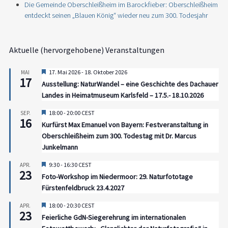
Die Gemeinde Oberschleißheim im Barockfieber: Oberschleißheim
entdeckt seinen „Blauen König“ wieder neu zum 300. Todesjahr
Aktuelle (hervorgehobene) Veranstaltungen
Hervorgehoben
17. Mai 2026
-
18. Oktober 2026
MAI
17
Ausstellung: NaturWandel – eine Geschichte des Dachauer
Landes in Heimatmuseum Karlsfeld – 17.5.- 18.10.2026
Hervorgehoben
18:00
-
20:00
CEST
SEP.
16
Kurfürst Max Emanuel von Bayern: Festveranstaltung in
Oberschleißheim zum 300. Todestag mit Dr. Marcus
Junkelmann
Hervorgehoben
9:30
-
16:30
CEST
APR.
23
Foto-Workshop im Niedermoor: 29. Naturfototage
Fürstenfeldbruck 23.4.2027
Hervorgehoben
18:00
-
20:30
CEST
APR.
23
Feierliche GdN-Siegerehrung im internationalen