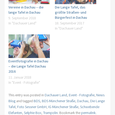
Vereine in Dachau – die
Die Lange Tafel, das
lange Tafel in Dachau
größte Straßen- und
Bürgerfest in Dachau
9. September 2018
In "Dachauer Land"
18. September 2017
In "Dachauer Land"
Eventfotografie in Dachau
– die Lange Tafel Dachau
2016
11. Januar 2018
In "Event - Fotografie"
This entry was posted in
Dachauer Land
,
Event - Fotografie
,
News
Blog
and tagged
BDS
,
BDS Münchener Straße
,
Dachau
,
Die Lange
Tafel
,
Foto Sessner GmbH
,
IG Münchener Straße
,
Schwebende
Elefanten
,
Selphie Box
,
Trampolin
. Bookmark the
permalink
.