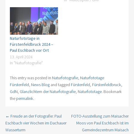
Naturfototage in
Fürstenfeldbruck 2024 –
Paul Eschbach vor Ort
13. April 2024
In "Naturfotografie"
This entry was posted in
Naturfotografie
,
Naturfototage
Fürstenfeld
,
News Blog
and tagged
Fürstenfeld
,
Fürstenfeldbruck
,
GdN
,
Glanzlichtern der Naturfotografie
,
Naturfototage
. Bookmark
the
permalink
.
←
Freude an der Fotografie: Paul
FOTO-Ausstellung zum Maisacher
Post navigation
Eschbach vier Wochen im Dachauer
Moos von Paul Eschbach ist im
Wasserturm
Gemeindezentrum Maisach