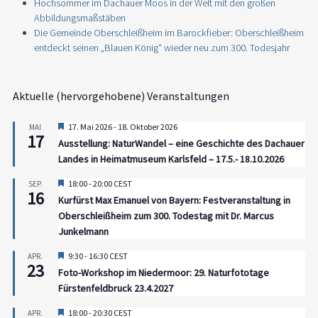
Hochsommer im Dachauer Moos in der Welt mit den großen
Abbildungsmaßstäben
Die Gemeinde Oberschleißheim im Barockfieber: Oberschleißheim
entdeckt seinen „Blauen König“ wieder neu zum 300. Todesjahr
Aktuelle (hervorgehobene) Veranstaltungen
Hervorgehoben
17. Mai 2026
-
18. Oktober 2026
MAI
17
Ausstellung: NaturWandel – eine Geschichte des Dachauer
Landes in Heimatmuseum Karlsfeld – 17.5.- 18.10.2026
Hervorgehoben
18:00
-
20:00
CEST
SEP.
16
Kurfürst Max Emanuel von Bayern: Festveranstaltung in
Oberschleißheim zum 300. Todestag mit Dr. Marcus
Junkelmann
Hervorgehoben
9:30
-
16:30
CEST
APR.
23
Foto-Workshop im Niedermoor: 29. Naturfototage
Fürstenfeldbruck 23.4.2027
Hervorgehoben
18:00
-
20:30
CEST
APR.