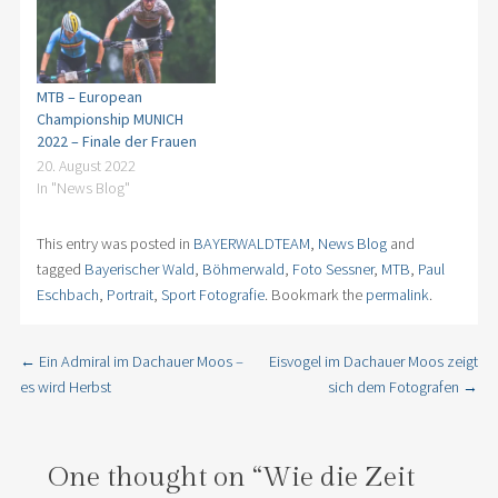
MTB – European
Championship MUNICH
2022 – Finale der Frauen
20. August 2022
In "News Blog"
This entry was posted in
BAYERWALDTEAM
,
News Blog
and
tagged
Bayerischer Wald
,
Böhmerwald
,
Foto Sessner
,
MTB
,
Paul
Eschbach
,
Portrait
,
Sport Fotografie
. Bookmark the
permalink
.
←
Ein Admiral im Dachauer Moos –
Eisvogel im Dachauer Moos zeigt
Post navigation
es wird Herbst
sich dem Fotografen
→
One thought on “
Wie die Zeit