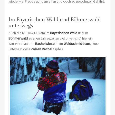
wieder viel Freude auf dem alten und doch so gewohnten Gefährt.
Im Bayerischen Wald und Böhmerwald
unterwegs
Auch die RIFF&RAFF kam im
Bayerischen Wald
und im
Böhmerwald
zu allen Jahreszeiten viel
umanand
, hier ein
Winterbild auf der
Rachelwiese
beim
Waldschmidthaus
, kurz
unterhalb des
Großen Rachel
Gipfels.