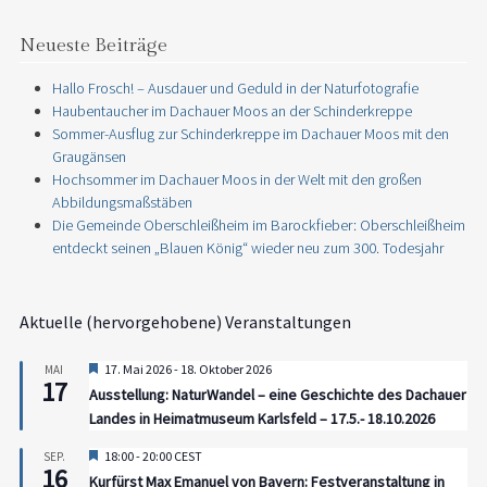
Neueste Beiträge
Hallo Frosch! – Ausdauer und Geduld in der Naturfotografie
Haubentaucher im Dachauer Moos an der Schinderkreppe
Sommer-Ausflug zur Schinderkreppe im Dachauer Moos mit den
Graugänsen
Hochsommer im Dachauer Moos in der Welt mit den großen
Abbildungsmaßstäben
Die Gemeinde Oberschleißheim im Barockfieber: Oberschleißheim
entdeckt seinen „Blauen König“ wieder neu zum 300. Todesjahr
Aktuelle (hervorgehobene) Veranstaltungen
Hervorgehoben
17. Mai 2026
-
18. Oktober 2026
MAI
17
Ausstellung: NaturWandel – eine Geschichte des Dachauer
Landes in Heimatmuseum Karlsfeld – 17.5.- 18.10.2026
Hervorgehoben
18:00
-
20:00
CEST
SEP.
16
Kurfürst Max Emanuel von Bayern: Festveranstaltung in