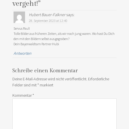
vergeht!
”
Hubert Bauer-Falkner
says:
28. September 2023 at 12:40
Servus Paul!
Tolle Bilder aus früheren Zeiten, als wir noch jung waren. Wo hast Du Dich
den mit den Bildern selbst aus gegraben?
Dein Bayerwaldtam Partner Hubi
Antworten
Schreibe einen Kommentar
Deine E-Mail-Adresse wird nicht veröffentlicht.
Erforderliche
Felder sind mit
*
markiert
Kommentar
*