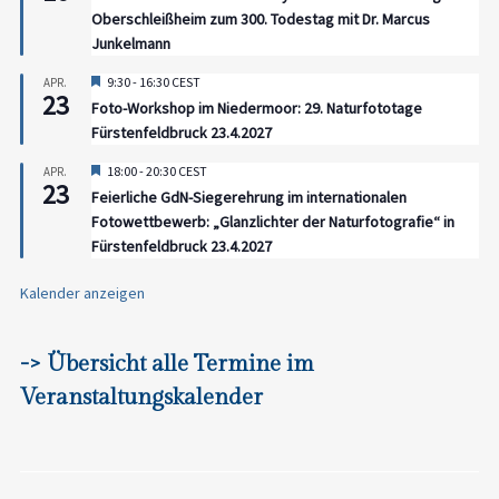
Oberschleißheim zum 300. Todestag mit Dr. Marcus
Junkelmann
Hervorgehoben
9:30
-
16:30
CEST
APR.
23
Foto-Workshop im Niedermoor: 29. Naturfototage
Fürstenfeldbruck 23.4.2027
Hervorgehoben
18:00
-
20:30
CEST
APR.
23
Feierliche GdN-Siegerehrung im internationalen
Fotowettbewerb: „Glanzlichter der Naturfotografie“ in
Fürstenfeldbruck 23.4.2027
Kalender anzeigen
-> Übersicht alle Termine im
Veranstaltungskalender