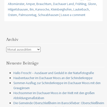
Altomünster
,
Amper
,
Brauchtum
,
Dachauer Land
,
Frühling
,
Glonn
,
Hilgertshausen
,
Ilm
,
Karwoche
,
Kleinberghofen
,
Lauterbach
,
Ostern
,
Palmsonntag
,
Schwabhausen
|
Leave a comment
Archiv
Archiv
Neueste Beiträge
Hallo Frosch! – Ausdauer und Geduld in der Naturfotografie
Haubentaucher im Dachauer Moos an der Schinderkreppe
Sommer-Ausflug zur Schinderkreppe im Dachauer Moos mit den
Graugänsen
Hochsommer im Dachauer Moos in der Welt mit den großen
Abbildungsmaßstäben
Die Gemeinde Oberschleißheim im Barockfieber: Oberschleißheim