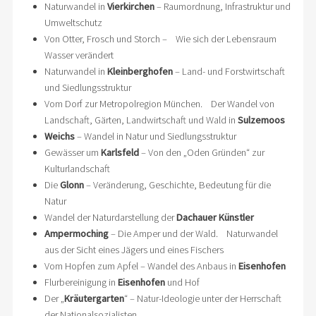
Naturwandel in
Vierkirchen
– Raumordnung, Infrastruktur und
Umweltschutz
Von Otter, Frosch und Storch – Wie sich der Lebensraum
Wasser verändert
Naturwandel in
Kleinberghofen
– Land- und Forstwirtschaft
und Siedlungsstruktur
Vom Dorf zur Metropolregion München. Der Wandel von
Landschaft, Gärten, Landwirtschaft und Wald in
Sulzemoos
Weichs
– Wandel in Natur und Siedlungsstruktur
Gewässer um
Karlsfeld
– Von den „Oden Gründen“ zur
Kulturlandschaft
Die
Glonn
– Veränderung, Geschichte, Bedeutung für die
Natur
Wandel der Naturdarstellung der
Dachauer Künstler
Ampermoching
– Die Amper und der Wald. Naturwandel
aus der Sicht eines Jägers und eines Fischers
Vom Hopfen zum Apfel – Wandel des Anbaus in
Eisenhofen
Flurbereinigung in
Eisenhofen
und Hof
Der „
Kräutergarten
“ – Natur-Ideologie unter der Herrschaft
der Nationalsozialisten