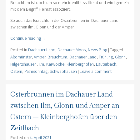
Brauchtum ist doch um so mehr identitätsstiftend und wird gemein
mit dem Begriff Heimat assoziiert.
So auch das Brauchtum der Osterbrunnen im Dachauer Land
zwischen Ilm, Glonn und der Amper.
Continue reading
→
Posted in
Dachauer Land
,
Dachauer Moos
,
News Blog
|
Tagged
Altomünster
,
Amper
,
Brauchtum
,
Dachauer Land
,
Frühling
,
Glonn
,
Hilgertshausen
,
Ilm
,
Karwoche
,
Kleinberghofen
,
Lauterbach
,
Ostern
,
Palmsonntag
,
Schwabhausen
|
Leave a comment
Osterbrunnen im Dachauer Land
zwischen Ilm, Glonn und Amper an
Ostern – Kleinberghofen über den
Zeitlbach
Posted on
4. April 2021