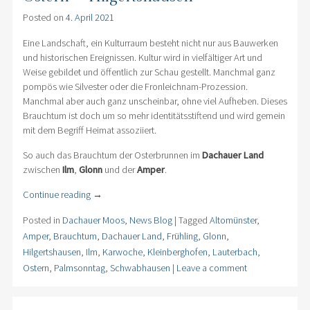
Posted on
4. April 2021
Eine Landschaft, ein Kulturraum besteht nicht nur aus Bauwerken
und historischen Ereignissen. Kultur wird in vielfältiger Art und
Weise gebildet und öffentlich zur Schau gestellt. Manchmal ganz
pompös wie Silvester oder die Fronleichnam-Prozession.
Manchmal aber auch ganz unscheinbar, ohne viel Aufheben. Dieses
Brauchtum ist doch um so mehr identitätsstiftend und wird gemein
mit dem Begriff Heimat assoziiert.
So auch das Brauchtum der Osterbrunnen im
Dachauer Land
zwischen
Ilm
,
Glonn
und der
Amper
.
Continue reading
→
Posted in
Dachauer Moos
,
News Blog
|
Tagged
Altomünster
,
Amper
,
Brauchtum
,
Dachauer Land
,
Frühling
,
Glonn
,
Hilgertshausen
,
Ilm
,
Karwoche
,
Kleinberghofen
,
Lauterbach
,
Ostern
,
Palmsonntag
,
Schwabhausen
|
Leave a comment