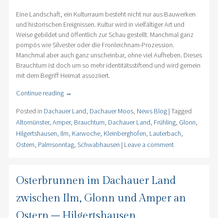
Eine Landschaft, ein Kulturraum besteht nicht nur aus Bauwerken
und historischen Ereignissen. Kultur wird in vielfältiger Art und
Weise gebildet und öffentlich zur Schau gestellt. Manchmal ganz
pompös wie Silvester oder die Fronleichnam-Prozession.
Manchmal aber auch ganz unscheinbar, ohne viel Aufheben. Dieses
Brauchtum ist doch um so mehr identitätsstiftend und wird gemein
mit dem Begriff Heimat assoziiert.
Continue reading
→
Posted in
Dachauer Land
,
Dachauer Moos
,
News Blog
|
Tagged
Altomünster
,
Amper
,
Brauchtum
,
Dachauer Land
,
Frühling
,
Glonn
,
Hilgertshausen
,
Ilm
,
Karwoche
,
Kleinberghofen
,
Lauterbach
,
Ostern
,
Palmsonntag
,
Schwabhausen
|
Leave a comment
Osterbrunnen im Dachauer Land
zwischen Ilm, Glonn und Amper an
Ostern – Hilgertshausen