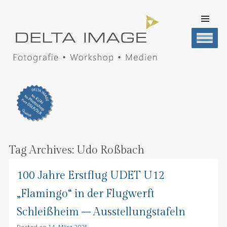
SKIP TO
CONTENT
Men
DELTA IMAGE
Professionelle Fotografie visuell erleben
Tag Archives:
Udo Roßbach
100 Jahre Erstflug UDET U12
„Flamingo“ in der Flugwerft
Schleißheim – Ausstellungstafeln