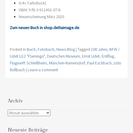
4/4c Farbdruck(
ISBN: 978-3-911461-07-8
Neuerscheinung März 2025
Zum neuen Buch in shop.deltaimage.de
.
Posted in
Buch
,
Fotobuch
,
News Blog
|
Tagged
100 Jahre
,
BFW /
Udet U12 "Flamingo"
,
Deutsches Museum
,
Ernst Udet
,
Erstflug
,
Flugwerft Schleißheim
,
München-Ramersdorf
,
Paul Eschbach
,
Udo
Roßbach
|
Leave a comment
Archiv
Archiv
Neueste Beiträge