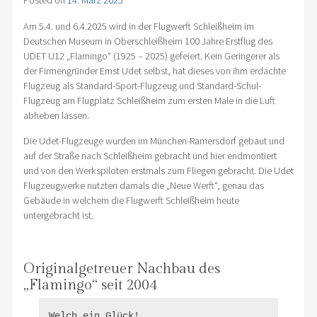
Posted on
14. März 2025
Am 5.4. und 6.4.2025 wird in der Flugwerft Schleißheim im
Deutschen Museum in Oberschleißheim 100 Jahre Erstflug des
UDET U12 „Flamingo“ (1925 – 2025) gefeiert. Kein Geringerer als
der Firmengründer Ernst Udet selbst, hat dieses von ihm erdachte
Flugzeug als Standard-Sport-Flugzeug und Standard-Schul-
Flugzeug am Flugplatz Schleißheim zum ersten Male in die Luft
abheben lassen.
Die Udet-Flugzeuge wurden im München-Ramersdorf gebaut und
auf der Straße nach Schleißheim gebracht und hier endmontiert
und von den Werkspiloten erstmals zum Fliegen gebracht. Die Udet
Flugzeugwerke nutzten damals die „Neue Werft“, genau das
Gebäude in welchem die Flugwerft Schleißheim heute
untergebracht ist.
Originalgetreuer Nachbau des
„Flamingo“ seit 2004
Welch ein Glück!