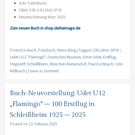
4/4c Farbdruck(
ISBN: 978-3-911461-07-8
Neuerscheinung März 2025
Zum neuen Buch in shop.deltaimage.de
.
Posted in
Buch
,
Fotobuch
,
News Blog
|
Tagged
100 Jahre
,
BFW /
Udet U12 "Flamingo"
,
Deutsches Museum
,
Ernst Udet
,
Erstflug
,
Flugwerft Schleißheim
,
München-Ramersdorf
,
Paul Eschbach
,
Udo
Roßbach
|
Leave a comment
Buch-Neuvorstellung: Udet U12
„Flamingo“ – 100 Erstflug in
Schleißheim 1925 – 2025
Posted on
22. Februar 2025