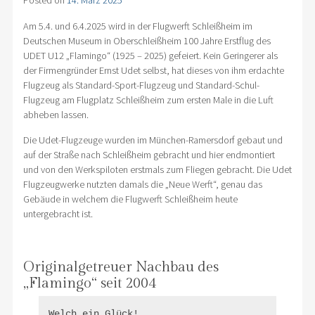
Posted on
14. März 2025
Am 5.4. und 6.4.2025 wird in der Flugwerft Schleißheim im
Deutschen Museum in Oberschleißheim 100 Jahre Erstflug des
UDET U12 „Flamingo“ (1925 – 2025) gefeiert. Kein Geringerer als
der Firmengründer Ernst Udet selbst, hat dieses von ihm erdachte
Flugzeug als Standard-Sport-Flugzeug und Standard-Schul-
Flugzeug am Flugplatz Schleißheim zum ersten Male in die Luft
abheben lassen.
Die Udet-Flugzeuge wurden im München-Ramersdorf gebaut und
auf der Straße nach Schleißheim gebracht und hier endmontiert
und von den Werkspiloten erstmals zum Fliegen gebracht. Die Udet
Flugzeugwerke nutzten damals die „Neue Werft“, genau das
Gebäude in welchem die Flugwerft Schleißheim heute
untergebracht ist.
Originalgetreuer Nachbau des
„Flamingo“ seit 2004
Welch ein Glück!