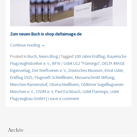
Zum neuen Buch in shop.deltaimage.de
.
Continue reading
→
Posted in
Buch
,
News Blog
|
Tagged
100 Jahre Erstflug
,
Bayerische
Flugzeughistoriker e. V.
,
BFW / Udet U12 "Flamingo"
,
DELTA IMAGE
Eigenverlag
,
Der Werftverein e. V.
,
Deutsches Museum
,
Ernst Udet
,
Erstflug 1925
,
Flugwerft Schleißheim
,
Messerschmitt Stiftung
,
München-Ramersdorf
,
Oberschleißheim
,
Oldtimer Segelflugverein
München e. V.
,
OSVM e. V
,
Paul Eschbach
,
Udet Flamingo
,
Udet
Flugzeugbau GmbH
|
Leave a comment
Archiv