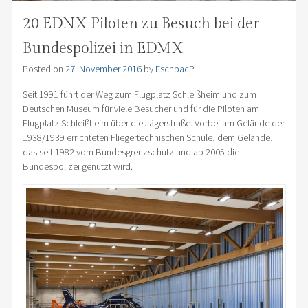
20 EDNX Piloten zu Besuch bei der
Bundespolizei in EDMX
Posted on
27. November 2016
by
EschbacP
Seit 1991 führt der Weg zum Flugplatz Schleißheim und zum
Deutschen Museum für viele Besucher und für die Piloten am
Flugplatz Schleißheim über die Jägerstraße. Vorbei am Gelände der
1938/1939 errichteten Fliegertechnischen Schule, dem Gelände,
das seit 1982 vom Bundesgrenzschutz und ab 2005 die
Bundespolizei genutzt wird.