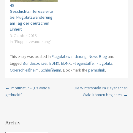
45
Geschichtsinteressierte
bei Flugplatzwanderung
am Tag der deutschen
Einheit
3. Oktober 2015
In "Flugplatzwanderung"
This entry was posted in
Flugplatzwanderung
,
News Blog
and
tagged
Bundespolizei
,
EDMX
,
EDNX
,
Fliegerstaffel
,
Flugplatz
,
Oberschleißheim
,
Schleißheim
. Bookmark the
permalink
.
←
Imprimatur – „Es werde
Die Winterspiele im Bayerischen
Post navigation
gedruckt“
Wald können beginnen!
→
Archiv