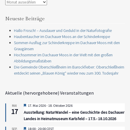
Archiv
Neueste Beiträge
Hallo Frosch! – Ausdauer und Geduld in der Naturfotografie
Haubentaucher im Dachauer Moos an der Schinderkreppe
Sommer-Ausflug zur Schinderkreppe im Dachauer Moos mit den
Graugänsen
Hochsommer im Dachauer Moos in der Welt mit den großen
Abbildungsmaßstäben
Die Gemeinde Oberschleißheim im Barockfieber: Oberschleißheim
entdeckt seinen „Blauen König“ wieder neu zum 300. Todesjahr
Aktuelle (hervorgehobene) Veranstaltungen
Hervorgehoben
17. Mai 2026
-
18. Oktober 2026
MAI
17
Ausstellung: NaturWandel – eine Geschichte des Dachauer
Landes in Heimatmuseum Karlsfeld – 17.5.- 18.10.2026
Hervorgehoben
18:00
-
20:00
CEST
SEP.