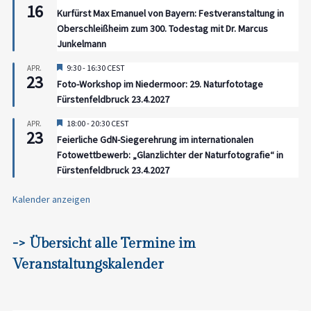
16
Kurfürst Max Emanuel von Bayern: Festveranstaltung in
Oberschleißheim zum 300. Todestag mit Dr. Marcus
Junkelmann
Hervorgehoben
9:30
-
16:30
CEST
APR.
23
Foto-Workshop im Niedermoor: 29. Naturfototage
Fürstenfeldbruck 23.4.2027
Hervorgehoben
18:00
-
20:30
CEST
APR.
23
Feierliche GdN-Siegerehrung im internationalen
Fotowettbewerb: „Glanzlichter der Naturfotografie“ in
Fürstenfeldbruck 23.4.2027
Kalender anzeigen
-> Übersicht alle Termine im
Veranstaltungskalender