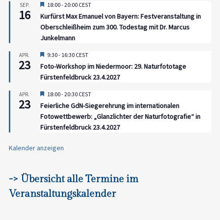
Hervorgehoben
18:00
-
20:00
CEST
SEP.
16
Kurfürst Max Emanuel von Bayern: Festveranstaltung in
Oberschleißheim zum 300. Todestag mit Dr. Marcus
Junkelmann
Hervorgehoben
9:30
-
16:30
CEST
APR.
23
Foto-Workshop im Niedermoor: 29. Naturfototage
Fürstenfeldbruck 23.4.2027
Hervorgehoben
18:00
-
20:30
CEST
APR.
23
Feierliche GdN-Siegerehrung im internationalen
Fotowettbewerb: „Glanzlichter der Naturfotografie“ in
Fürstenfeldbruck 23.4.2027
Kalender anzeigen
-> Übersicht alle Termine im
Veranstaltungskalender