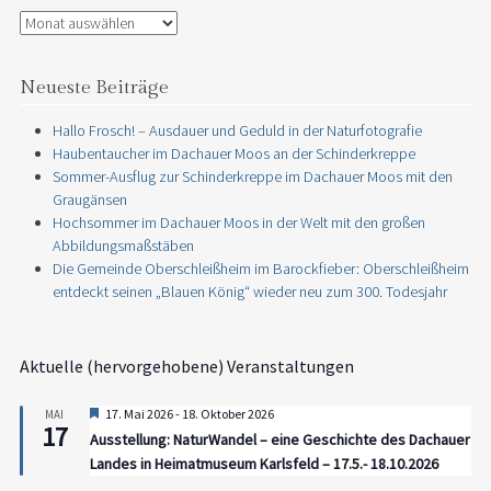
Archiv
Neueste Beiträge
Hallo Frosch! – Ausdauer und Geduld in der Naturfotografie
Haubentaucher im Dachauer Moos an der Schinderkreppe
Sommer-Ausflug zur Schinderkreppe im Dachauer Moos mit den
Graugänsen
Hochsommer im Dachauer Moos in der Welt mit den großen
Abbildungsmaßstäben
Die Gemeinde Oberschleißheim im Barockfieber: Oberschleißheim
entdeckt seinen „Blauen König“ wieder neu zum 300. Todesjahr
Aktuelle (hervorgehobene) Veranstaltungen
Hervorgehoben
17. Mai 2026
-
18. Oktober 2026
MAI
17
Ausstellung: NaturWandel – eine Geschichte des Dachauer
Landes in Heimatmuseum Karlsfeld – 17.5.- 18.10.2026