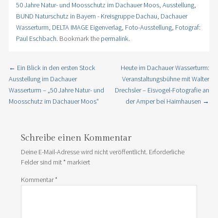
50 Jahre Natur- und Moosschutz im Dachauer Moos
,
Ausstellung
,
BUND Naturschutz in Bayern - Kreisgruppe Dachau
,
Dachauer
Wasserturm
,
DELTA IMAGE Eigenverlag
,
Foto-Ausstellung
,
Fotograf:
Paul Eschbach
. Bookmark the
permalink
.
←
Ein Blick in den ersten Stock
Heute im Dachauer Wasserturm:
Post navigation
Ausstellung im Dachauer
Veranstaltungsbühne mit Walter
Wasserturm – „50 Jahre Natur- und
Drechsler – Eisvogel-Fotografie an
Moosschutz im Dachauer Moos“
der Amper bei Haimhausen
→
Schreibe einen Kommentar
Deine E-Mail-Adresse wird nicht veröffentlicht.
Erforderliche
Felder sind mit
*
markiert
Kommentar
*