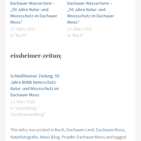
Dachauer Wasserturm –
Dachauer Wasserturm –
„50 Jahre Natur- und
„50 Jahre Natur- und
Moosschutz im Dachauer
Moosschutz im Dachauer
Moos“
Moos“
27. März 2025
27. März 2025
In "Buch"
In "Buch"
Schleißheimer Zeitung: 50
Jahre BUND Naturschutz:
Natur- und Moosschutz im
Dachauer Moos
13. März 2025
In "Ausstellung /
Sonderausstellung"
This entry was posted in
Buch
,
Dachauer Land
,
Dachauer Moos
,
Naturfotografie
,
News Blog
,
Projekt: Dachauer Moos
and tagged