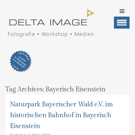
SKIP TO
CONTENT
Men
DELTA IMAGE
Professionelle Fotografie visuell erleben
Tag Archives:
Bayerisch Eisenstein
Naturpark Bayerischer Wald e.V. im
historischen Bahnhof in Bayerisch
Eisenstein