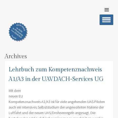
SKIP TO
CONTENT
DELTA IMAGE
Professionelle Fotografie visuell erleben
Men
Archives
Lehrbuch zum Kompetenznachweis
A1/A3 in der UAVDACH-Services UG
Mit dem
neuen EU
Kompetenznachweis A1/A3 ist für viele angehenden UAS Piloten
auch ein intensives Selbststudium der ungewohnten Materie der
Luftfahrt und der neuen UAS/Drohnenregeln angesagt. Die