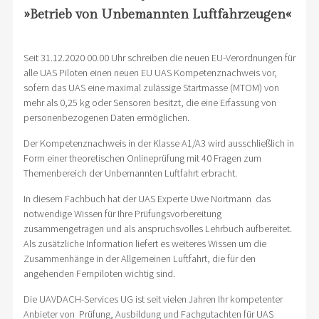
»Betrieb von Unbemannten Luftfahrzeugen«
Seit 31.12.2020 00.00 Uhr schreiben die neuen EU-Verordnungen für
alle UAS Piloten einen neuen EU UAS Kompetenznachweis vor,
sofern das UAS eine maximal zulässige Startmasse (MTOM) von
mehr als 0,25 kg oder Sensoren besitzt, die eine Erfassung von
personenbezogenen Daten ermöglichen.
Der Kompetenznachweis in der Klasse A1/A3 wird ausschließlich in
Form einer theoretischen Onlineprüfung mit 40 Fragen zum
Themenbereich der Unbemannten Luftfahrt erbracht.
In diesem Fachbuch hat der UAS Experte Uwe Nortmann das
notwendige Wissen für Ihre Prüfungsvorbereitung
zusammengetragen und als anspruchsvolles Lehrbuch aufbereitet.
Als zusätzliche Information liefert es weiteres Wissen um die
Zusammenhänge in der Allgemeinen Luftfahrt, die für den
angehenden Fernpiloten wichtig sind.
Die UAVDACH-Services UG ist seit vielen Jahren Ihr kompetenter
Anbieter von Prüfung, Ausbildung und Fachgutachten für UAS