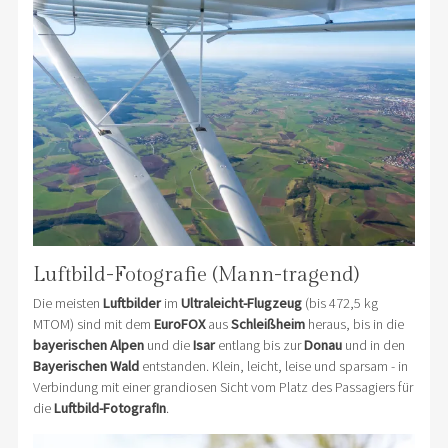
Luftbild-Fotografie (Mann-tragend)
Die meisten
Luftbilder
im
Ultraleicht-Flugzeug
(bis 472,5 kg
MTOM) sind mit dem
EuroFOX
aus
Schleißheim
heraus, bis in die
bayerischen Alpen
und die
Isar
entlang bis zur
Donau
und in den
Bayerischen Wald
entstanden. Klein, leicht, leise und sparsam - in
Verbindung mit einer grandiosen Sicht vom Platz des Passagiers für
die
Luftbild-FotografIn
.