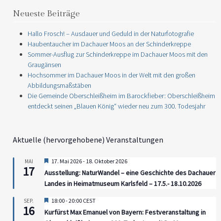
Neueste Beiträge
Hallo Frosch! – Ausdauer und Geduld in der Naturfotografie
Haubentaucher im Dachauer Moos an der Schinderkreppe
Sommer-Ausflug zur Schinderkreppe im Dachauer Moos mit den
Graugänsen
Hochsommer im Dachauer Moos in der Welt mit den großen
Abbildungsmaßstäben
Paul Eschbach –
Paul Eschbach –
Die Gemeinde Oberschleißheim im Barockfieber: Oberschleißheim
Foto und Video mit
Schleißheim der
entdeckt seinen „Blauen König“ wieder neu zum 300. Todesjahr
der fliegenden
älteste Flugplatz in
Kamera – mitp
Bayern – Teil 1:
Verlag
Nord-Route & Ost-
Aktuelle (hervorgehobene) Veranstaltungen
Route
,
,
Schlagwörter:
Ausbildung
Drohne
Hervorgehoben
17. Mai 2026
-
18. Oktober 2026
MAI
,
,
fliegende Kamera
Foto und Video
,
,
Schlagwörter:
Bayern
Flugplatz
17
Ausstellung: NaturWandel – eine Geschichte des Dachauer
,
,
Kenntnisnachweis
mitp Verlag
,
Heidelandschaft
historische
Landes in Heimatmuseum Karlsfeld – 17.5.- 18.10.2026
,
Multicopter
Selbststudium
,
,
Flugplatzwanderung
Luftfahrt
,
,
Nord Route
Oberschleißheim
Ost
Hervorgehoben
18:00
-
20:00
CEST
SEP.
16
,
,
Route
Schleißheim
Wanderführer
Kurfürst Max Emanuel von Bayern: Festveranstaltung in