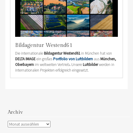
Bildagentur Westend61
Die internationale
Bildagentur Westend61
in München hat von
DELTA IMAGE
ein großes
Portfolio von Luftbildern
aus
München,
Oberbayern
im weltweiten Vertrieb
.
Unsere
Luftbilder
werden in
internationalen Projekten erfolgreich eingesetzt.
Buchveröffentlichungen mit Luftbildern
von DELTA IMAGE
In den folgenden
Büchern
im
DELTA IMAGE-Eigenverlag
sind
Luftbilder
im Buch als Teil der Erzählung verwendet worden.
Archiv
Archiv