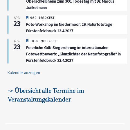
Oberschleißheim zum 300. Todestag mit Dr. Marcus
Junkelmann
Hervorgehoben
9:30
-
16:30
CEST
APR.
23
Foto-Workshop im Niedermoor: 29. Naturfototage
Fürstenfeldbruck 23.4.2027
Hervorgehoben
18:00
-
20:30
CEST
APR.
23
Feierliche GdN-Siegerehrung im internationalen
Fotowettbewerb: „Glanzlichter der Naturfotografie“ in
Fürstenfeldbruck 23.4.2027
Kalender anzeigen
Paul Eschbach –
Paul Eschbach –
Schleißheim der
-> Übersicht alle Termine im
Schleißheim der
älteste Flugplatz in
älteste Flugplatz in
Veranstaltungskalender
Bayern – Teil 2:
Bayern – Teil 3:
Süd-Route & West-
Route für Experten
Route
der Platzgeschichte
,
,
Schlagwörter:
Bayern
Flugplatz
,
,
Schlagwörter:
Bayern
Flugplatz