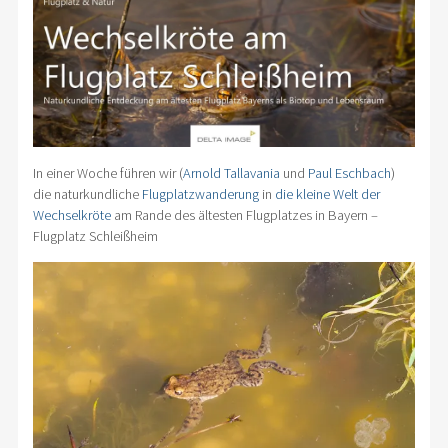
In einer Woche führen wir (
Arnold Tallavania
und
Paul Eschbach
)
die naturkundliche
Flugplatzwanderung
in
die kleine Welt der
Wechselkröte
am Rande des ältesten Flugplatzes in Bayern –
Flugplatz Schleißheim