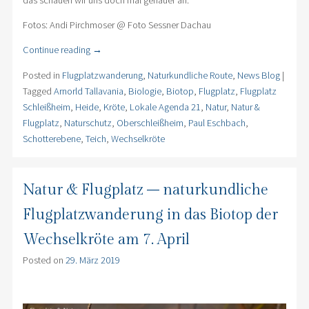
das schauen wir uns doch mal genauer an.
Fotos: Andi Pirchmoser @ Foto Sessner Dachau
Continue reading
→
Posted in
Flugplatzwanderung
,
Naturkundliche Route
,
News Blog
|
Tagged
Arnorld Tallavania
,
Biologie
,
Biotop
,
Flugplatz
,
Flugplatz
Schleißheim
,
Heide
,
Kröte
,
Lokale Agenda 21
,
Natur
,
Natur &
Flugplatz
,
Naturschutz
,
Oberschleißheim
,
Paul Eschbach
,
Schotterebene
,
Teich
,
Wechselkröte
Natur & Flugplatz – naturkundliche
Flugplatzwanderung in das Biotop der
Wechselkröte am 7. April
Posted on
29. März 2019